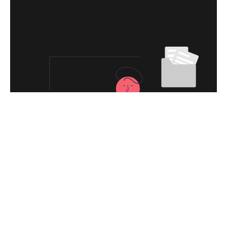
永久免费使用
现在下载芒果加速器VPN，每日签到即可获