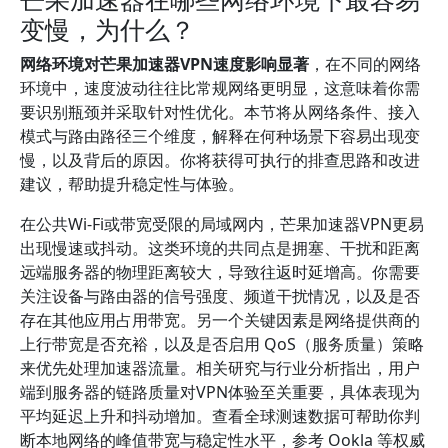
变慢，为什么？
网络环境对芒果加速器VPN速度影响显著
，在不同的网络
环境中，速度波动往往比常规网络更明显，这意味着你需
要识别瓶颈并采取针对性优化。本节将从网络条件、接入
模式与路由路径三个维度，解释在何种场景下容易出现变
慢，以及背后的原因。你将获得可执行的排查思路和改进
建议，帮助提升稳定性与体验。
在公共Wi-Fi或带宽受限的局域网内，芒果加速器VPN更易
出现慢速或抖动。这类环境的共同点是拥塞、干扰和距离
远端服务器的物理距离较大，导致往返时延增高。你需要
关注设备与路由器的信号强度、频道干扰情况，以及是否
存在其他应用占用带宽。另一个关键因素是网络提供商的
上行带宽是否充裕，以及是否启用 QoS（服务质量）策略
来优先处理加速器流量。相关研究与行业分析指出，用户
端到服务器的链路质量对VPN体验至关重要，具体表现为
平均延迟上升和抖动增加。查看全球测速数据可帮助你判
断本地网络的峰值带宽与稳定性水平，参考 Ookla 等权威