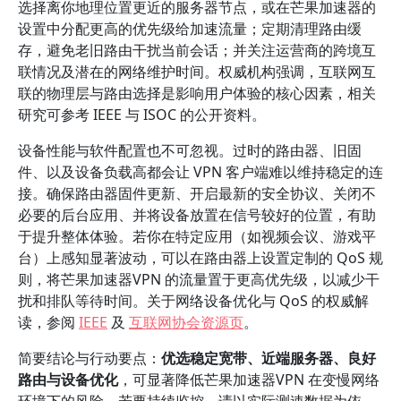
选择离你地理位置更近的服务器节点，或在芒果加速器的
设置中分配更高的优先级给加速流量；定期清理路由缓
存，避免老旧路由干扰当前会话；并关注运营商的跨境互
联情况及潜在的网络维护时间。权威机构强调，互联网互
联的物理层与路由选择是影响用户体验的核心因素，相关
研究可参考 IEEE 与 ISOC 的公开资料。
设备性能与软件配置也不可忽视。过时的路由器、旧固
件、以及设备负载高都会让 VPN 客户端难以维持稳定的连
接。确保路由器固件更新、开启最新的安全协议、关闭不
必要的后台应用、并将设备放置在信号较好的位置，有助
于提升整体体验。若你在特定应用（如视频会议、游戏平
台）上感知显著波动，可以在路由器上设置定制的 QoS 规
则，将芒果加速器VPN 的流量置于更高优先级，以减少干
扰和排队等待时间。关于网络设备优化与 QoS 的权威解
读，参阅
IEEE
及
互联网协会资源页
。
简要结论与行动要点：
优选稳定宽带、近端服务器、良好
路由与设备优化
，可显著降低芒果加速器VPN 在变慢网络