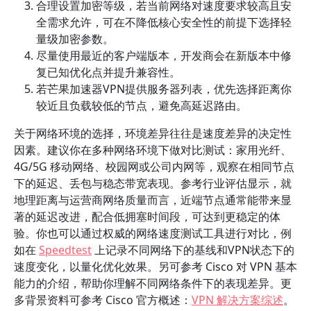
合理设置加密等级，若当前网络对速度要求较高且安
全需求允许，可在不降低核心安全性的前提下选择轻
量级加密参数。
尽量使用最近的客户端版本，开发商会在新版本中修
复已知优化点并提升兼容性。
若芒果加速器VPN提供服务器列表，优先选择距离你
较近且负载较低的节点，避免高延迟路由。
关于网络环境的选择，环境差异往往是速度差异的决定性
因素。建议你在多种网络环境下做对比测试：家用光纤、
4G/5G 移动网络、校园网或公司内网等，观察在相同节点
下的延迟、丢包与稳态带宽表现。参考行业评估显示，就
地理距离与运营商网络质量而言，近端节点通常能带来显
著的延迟改进，配合低拥塞时间段，可达到更稳定的体
验。你也可以通过权威的网络速度测试工具进行对比，例
如在
Speedtest
上记录不同网络下的基线和VPN状态下的
速度变化，以量化优化效果。另可参考 Cisco 对 VPN 基本
能力的介绍，帮助你理解不同网络条件下的表现差异。更
多背景资料可参考 Cisco 官方概述：
VPN 解决方案综述
。