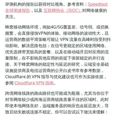
评测机构的报告以获得对比视角。参考资料：
Speedtest
全球测速报告
，以及
互联网协会（ISOC）
对网络健康的
关注。
蜂窝移动网络环境，例如4G/5G覆盖差、信号弱、或切换
频繁，会直接侵蚀VPN的体验。移动网络的波动性大，且
运营商的数据平滑策略可能让 VPN 流量在高峰时段受到抖
动影响。解决思路包括：在信号更稳定的区域使用网络、
优先选择带宽较高的套餐、以及在移动端开启对应用的流
量限制，在不影响其他应用的前提下保留稳定的并行连
接。关于蜂窝网络的稳定性与延迟的研究，云端安全基础
设施提供商及电信运营商的公开白皮书常有参考数据，
Cloudflare 的 VPN 指导与优化建议也可作为实操依据，
参阅
Cloudflare VPN 指南
。
跨境网络线路的路由路径也可能成为瓶颈，尤其当你位于
对等网络较少或跨海运营商链路质量不佳的区域时。此时
即使本地网络良好，远端服务器的响应也会延迟放大，导
致启动失败或连接不稳定。你可以尝试以下做法来缓解：